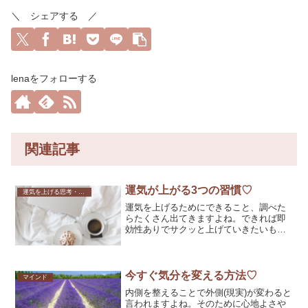
＼ シェアする ／
lenaをフォローする
関連記事
運気が上がる3つの習慣♡
運気を上げる思考・行動
運気を上げるためにできること、調べた
らたくさん出てきますよね。できれば即
効性ありでサクッと上げていきたいもの
です♡今日は難しくなくいつからでも簡
単に始められる習慣3つをご紹介していき
たいと思います。Tips1：いつもと違うこ
とをしてみる運気...
今すぐ気分を変える方法♡
マインド
内側を整えることで外側(現実)が変わると
言われますよね。そのために心地よさや