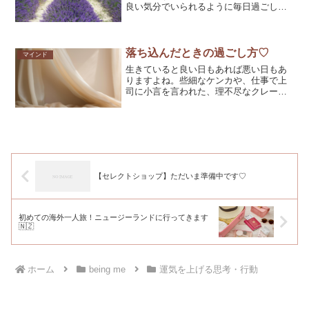
良い気分でいられるように毎日過ごして
いくことってとても大切です♡今日は即
効性のある、ぐいっと気持ちの切り替え
ができることをいくつかお伝えしたいと
思います。Tips1...
落ち込んだときの過ごし方♡
マインド
生きていると良い日もあれば悪い日もあ
りますよね。些細なケンカや、仕事で上
司に小言を言われた、理不尽なクレーム
対応、大好きな人とのお別れ、、絶望に
突き落とされることが日々生きていると
起こります。それも突然にやってくるこ
とも多いですよね。前向き...
【セレクトショップ】ただいま準備中です♡
初めての海外一人旅！ニュージーランドに行ってきます
🇳🇿
ホーム
being me
運気を上げる思考・行動